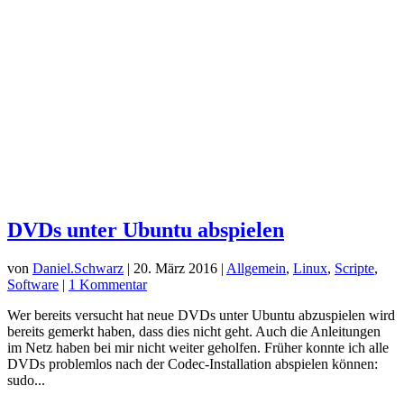
Neueste Kommentare
Andre
zu
Code in Word einfügen
Thomas Bölke
zu
Raspberry Pi Bildschirm drehen
Ahmad
zu
Code in Word einfügen
Walter Peter Braeuniger
zu
Thunderbird Mail-Reihenfolge
ändern
Gerrit Ludwig
zu
Dateinamen Großbuchstaben in
Kleinbuchstaben umwandeln Linux
Archiv
Juni 2026
Februar 2025
März 2023
März 2019
Februar 2019
April 2018
März 2018
Dezember 2017
Juli 2017
Mai 2017
April 2017
März 2017
Januar 2017