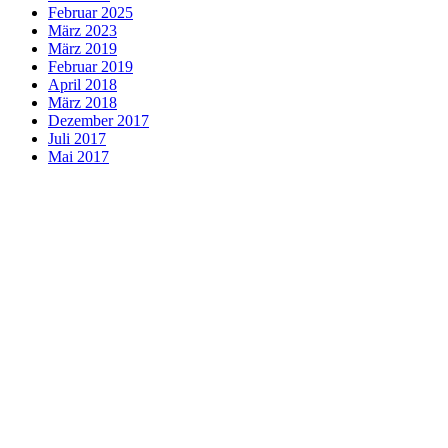
bash
Facebook
Grundlagen der Programmierung
Hardware
in eigener Sache
Kodi
Linux
MacOS
Mint
Netzwerk
OnePlus One
OpenSource
Piface
Pitradio
Projekte
QubesOS
Raspberry
Roboter
Scripte
Sicherheit
Social media
Software
Spam
Uncategorized
Uni-Wuerzburg