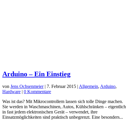
Neueste Beiträge
Große Datenmengen unter macOS zuverlässig kopieren – mit
rclone und caffeinate
So deinstallierst du Adobe-Anwendungen von macOS –
Schritt-für-Schritt
schreibe einen Blogpost über die aktuellen Entwicklungen
von ChatGPT
Code in Word einfügen
Microsoft OneDrive unter Linux nutzen
Neueste Kommentare
Andre
zu
Code in Word einfügen
Thomas Bölke
zu
Raspberry Pi Bildschirm drehen
Ahmad
zu
Code in Word einfügen
Walter Peter Braeuniger
zu
Thunderbird Mail-Reihenfolge
ändern
Gerrit Ludwig
zu
Dateinamen Großbuchstaben in
Kleinbuchstaben umwandeln Linux
Archiv
Juni 2026