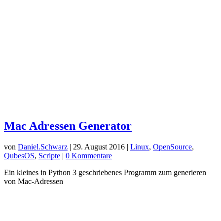
von
Yannik Bürkle
|
14. Mai 2015
|
Allgemein
|
1 Kommentar
In diesem Artikel möchte ich euch zeigen, wie ihr ein
heruntergeladenes Betriebssystem-Image auf einen USB-Stick
übertragen könnt, von dem ihr dann auch booten könnt. Zuerst
solltet ihr euch vergewissern, dass auf dem Stick keine Daten mehr
sind, da diese sonst...
Datei in Ordner
von
Daniel.Schwarz
|
6. September 2014
|
Allgemein
,
Kodi
,
Software
|
0 Kommentare
Ich weiß nicht genau ob Ihr das Problem kennt wenn man viele
Dateien hat und diese jeweils in einen Ordner mit dem selben Name
wie die Datei verschieben will. Dies kommt zum Beispiel vor, wenn
man viele Filme in einem Ordner hat und diese mit XBMC (Kodi)
verwalten...
Neueste Beiträge
Große Datenmengen unter macOS zuverlässig kopieren – mit